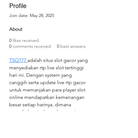
Profile
Join date: May 28, 2025
About
0
likes received
0
comments received
0
best answers
TSO777
adalah situs slot gacor yang 
menyediakan rtp live slot tertinggi 
hari ini. Dengan system yang 
canggih serta update live rtp gacor 
untuk memanjakan para player slot 
online mendapatkan kemenangan 
besar setiap harinya. dimana 
tersedia begitu banyak permainan 
seperti; situs pragmatic play online, 
situs joker123 online, situs olympus 
slot online, situs sweet bonanza 